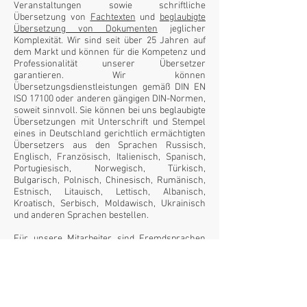
Veranstaltungen sowie schriftliche
Übersetzung von
Fachtexten
und
beglaubigte
Übersetzung von Dokumenten
jeglicher
Komplexität. Wir sind seit über 25 Jahren auf
dem Markt und können für die Kompetenz und
Professionalität unserer Übersetzer
garantieren. Wir können
Übersetzungsdienstleistungen gemäß DIN EN
ISO 17100 oder anderen gängigen DIN-Normen,
soweit sinnvoll. Sie können bei uns beglaubigte
Übersetzungen mit Unterschrift und Stempel
eines in Deutschland gerichtlich ermächtigten
Übersetzers aus den Sprachen Russisch,
Englisch, Französisch, Italienisch, Spanisch,
Portugiesisch, Norwegisch, Türkisch,
Bulgarisch, Polnisch, Chinesisch, Rumänisch,
Estnisch, Litauisch, Lettisch, Albanisch,
Kroatisch, Serbisch, Moldawisch, Ukrainisch
und anderen Sprachen bestellen.
Für unsere Mitarbeiter sind Fremdsprachen
und die Muttersprache mehr als nur ein
„Werkzeug“, welches der Verständigung dient.
Die Leidenschaft für fremde Kulturen,
Gewohnheiten und Eigenarten ist genauso
Grundvorraussetzung für die perfekte